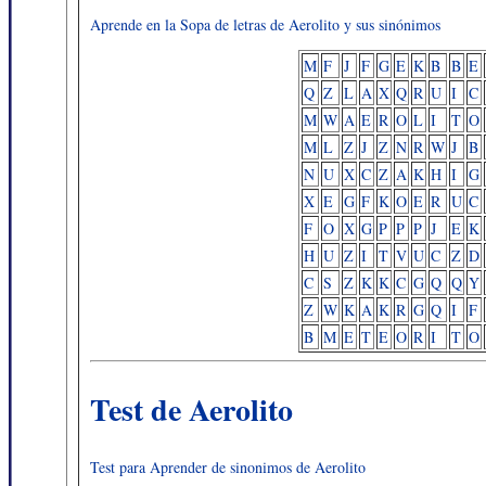
Aprende en la Sopa de letras de Aerolito y sus sinónimos
M
F
J
F
G
E
K
B
B
E
Q
Z
L
A
X
Q
R
U
I
C
M
W
A
E
R
O
L
I
T
O
M
L
Z
J
Z
N
R
W
J
B
N
U
X
C
Z
A
K
H
I
G
X
E
G
F
K
O
E
R
U
C
F
O
X
G
P
P
P
J
E
K
H
U
Z
I
T
V
U
C
Z
D
C
S
Z
K
K
C
G
Q
Q
Y
Z
W
K
A
K
R
G
Q
I
F
B
M
E
T
E
O
R
I
T
O
Test de Aerolito
Test para Aprender de sinonimos de Aerolito