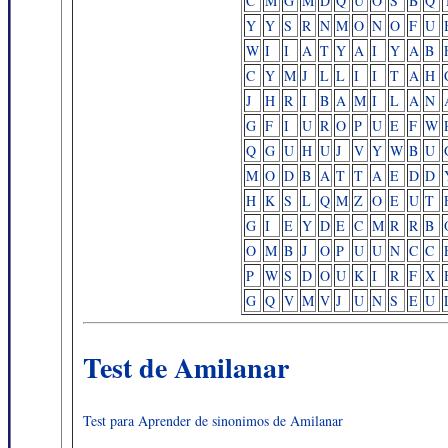
C
M
G
M
D
Q
U
O
S
B
Q
Y
Y
S
R
N
M
O
N
O
F
U
W
I
I
A
T
Y
A
I
Y
A
B
C
Y
M
J
L
L
I
I
T
A
H
J
H
R
I
B
A
M
I
L
A
N
G
F
I
U
R
O
P
U
E
F
W
Q
G
U
H
U
J
V
Y
W
B
U
M
O
D
B
A
T
T
A
E
D
D
H
K
S
L
Q
M
Z
O
E
U
T
G
I
E
Y
D
E
C
M
R
R
B
O
M
B
J
O
P
U
U
N
C
C
P
W
S
D
O
U
K
I
R
F
X
G
Q
V
M
V
J
U
N
S
E
U
Test de Amilanar
Test para Aprender de sinonimos de Amilanar