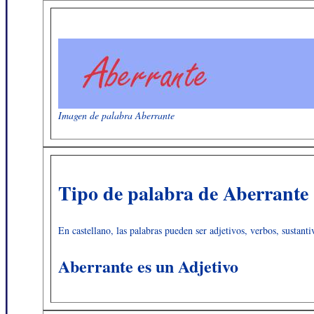
Imagen de palabra Aberrante
Tipo de palabra de Aberrante
En castellano, las palabras pueden ser adjetivos, verbos, sustanti
Aberrante es un Adjetivo