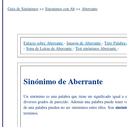
Guía de Sinónimos
>>
Sinonimos con Ab
>>
Aberrante
Enlaces sobre Aberrante
-
Imagen de Aberrante
-
Tipo Palabra
-
Sopa de Letras de Aberrante
-
Test sinónimos Aberrante
-
Sinónimo de Aberrante
Un sinónimo es una palabra que tiene un significado igual a o
diversos grados de parecido. Además una palabra puede tener va
sinóni
de una palabra pueden no ser sinónimos entre ellos. Son
terminos.