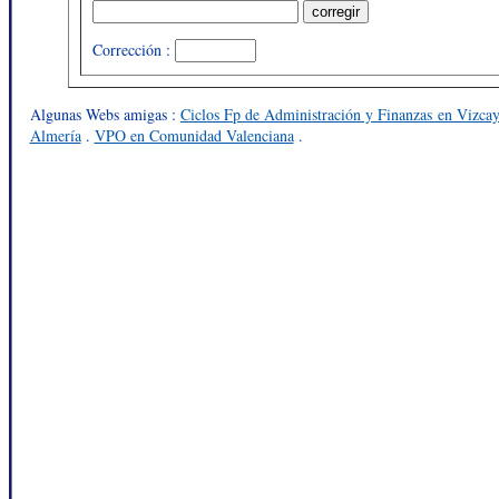
Corrección :
Algunas Webs amigas :
Ciclos Fp de Administración y Finanzas en Vizca
Almería
.
VPO en Comunidad Valenciana
.