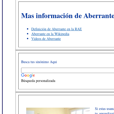
Mas información de Aberrant
Definición de Aberrante en la RAE
Aberrante en la Wikipedia
Videos de Aberrante
Busca tus sinónimo Aqui
Búsqueda personalizada
Si estas usa
tu aprendizaj