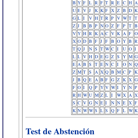
B
Y
F
L
R
F
T
R
E
C
H
A
U
E
V
J
K
K
F
X
Z
B
D
K
G
L
I
V
H
T
R
P
V
W
T
T
Z
J
B
B
P
N
O
Z
F
P
T
B
V
Y
H
R
K
A
C
V
K
A
F
O
X
O
D
B
F
J
F
B
O
Y
B
R
T
Q
J
N
S
T
W
C
I
U
O
I
L
L
V
H
D
E
G
Z
S
Y
M
G
E
A
B
S
T
E
N
C
I
O
N
Q
Z
M
T
S
A
X
Q
B
M
C
P
K
J
B
Q
E
A
B
F
G
Z
K
X
G
F
O
I
Q
P
Y
V
W
I
Y
N
P
R
H
W
U
M
Z
L
I
W
X
A
X
S
C
V
G
N
E
I
N
N
E
X
F
K
N
W
W
S
L
S
Q
F
L
W
K
Test de Abstención