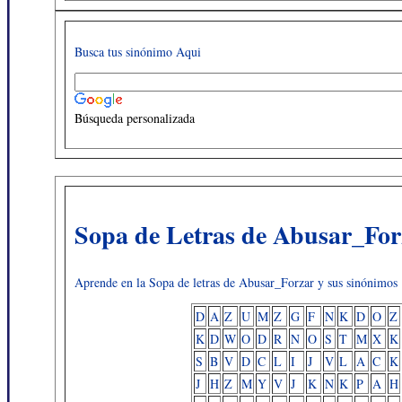
Busca tus sinónimo Aqui
Búsqueda personalizada
Sopa de Letras de Abusar_For
Aprende en la Sopa de letras de Abusar_Forzar y sus sinónimos
D
A
Z
U
M
Z
G
F
N
K
D
O
Z
K
D
W
O
D
R
N
O
S
T
M
X
K
S
B
V
D
C
L
I
J
V
L
A
C
K
J
H
Z
M
Y
V
J
K
N
K
P
A
H