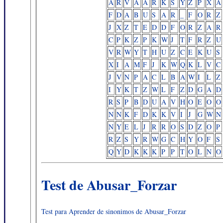
A
R
V
A
A
R
K
S
Y
Z
P
X
A
F
D
A
B
U
S
A
R
_
F
O
R
Z
J
X
Z
T
E
D
D
F
O
R
Z
A
R
C
P
K
Z
P
K
W
J
T
F
R
Z
U
V
R
W
Y
T
H
U
Z
C
E
K
U
S
X
I
A
M
F
J
K
W
Q
K
L
V
C
J
V
N
P
A
C
L
B
A
W
I
L
Z
I
Y
K
T
Z
W
L
F
Z
D
G
A
D
R
S
P
B
D
U
A
V
H
O
E
O
O
N
N
K
F
D
K
K
V
I
J
G
W
N
N
Y
E
L
J
R
R
O
S
D
Z
O
P
R
Z
S
Y
R
W
G
C
H
Y
O
F
S
Q
Y
D
K
K
K
P
P
T
O
L
N
O
Test de Abusar_Forzar
Test para Aprender de sinonimos de Abusar_Forzar